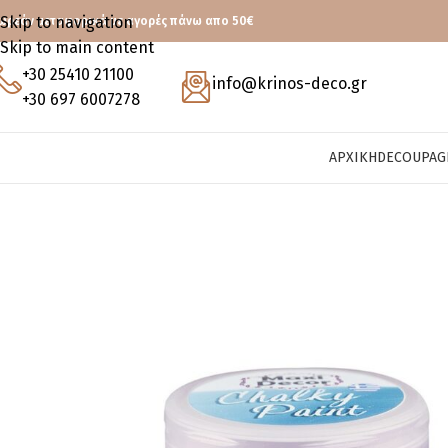
Skip to navigation
ωρεάν μεταφορικά με αγορές πάνω απο 50€
Skip to main content
+30 25410 21100
info@krinos-deco.gr
+30 697 6007278
ΑΡΧΙΚΉ
DECOUPAG