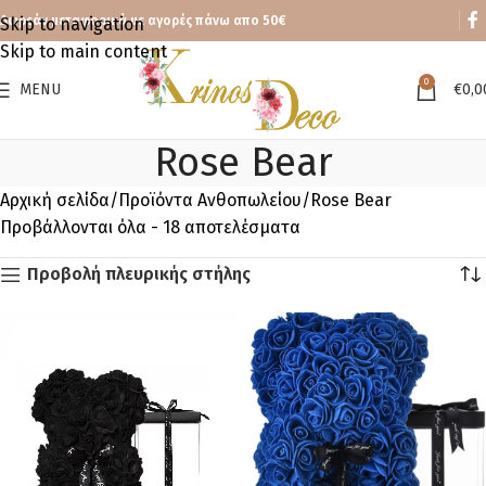
Δωρεάν μεταφορικά με αγορές πάνω απο 50€
Skip to navigation
Skip to main content
0
MENU
€
0,0
Rose Bear
Αρχική σελίδα
Προϊόντα Ανθοπωλείου
Rose Bear
Προβάλλονται όλα - 18 αποτελέσματα
Προβολή πλευρικής στήλης