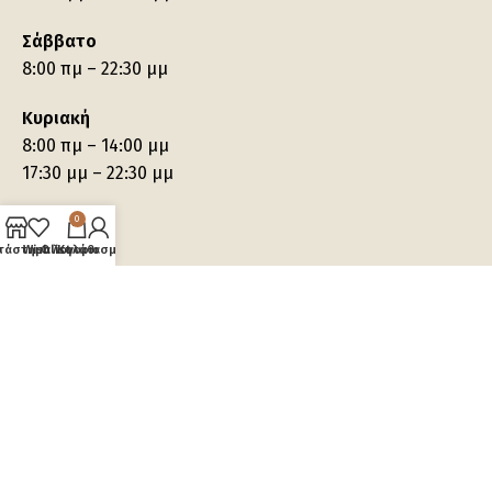
Σάββατο
8:00 πμ – 22:30 μμ
Κυριακή
8:00 πμ – 14:00 μμ
17:30 μμ – 22:30 μμ
0
τάστημα
Wishlist
Ο λογαριασμός μου
Καλάθι