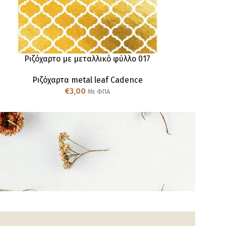
Ριζόχαρτο με μεταλλικό φύλλο 017
Ριζόχαρτο με
Ριζόχαρτα metal leaf Cadence
Ριζόχαρτα 
€
3,00
€
Με ΦΠΑ