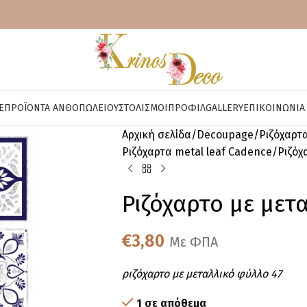
E
ΠΡΟΪΌΝΤΑ ΑΝΘΟΠΩΛΕΊΟΥ
ΣΤΟΛΙΣΜΟΊ
ΠΡΟΦΊΛ
GALLERY
ΕΠΙΚΟΙΝΩΝΊΑ
Αρχική σελίδα
Decoupage
Ριζόχαρτ
Ριζόχαρτα metal leaf Cadence
Ριζόχ
Ριζόχαρτο με μετ
€
3,80
Με ΦΠΑ
ριζόχαρτο με μεταλλικό φύλλο 47
1 σε απόθεμα