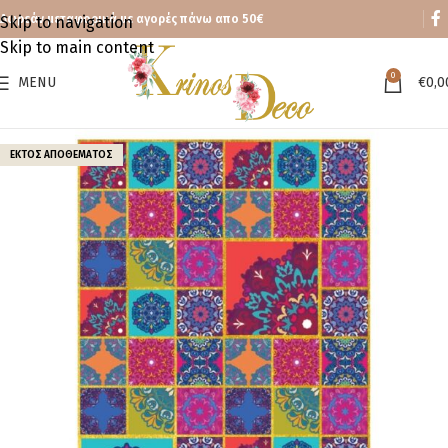
Δωρεάν μεταφορικά με αγορές πάνω απο 50€
Skip to navigation
Skip to main content
0
MENU
€
0,0
ΕΚΤΌΣ ΑΠΟΘΈΜΑΤΟΣ