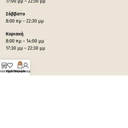
17:00 μμ – 22:30 μμ
Σάββατο
8:00 πμ – 22:30 μμ
Κυριακή
8:00 πμ – 14:00 μμ
17:30 μμ – 22:30 μμ
0
τάστημα
Wishlist
Ο λογαριασμός μου
Καλάθι