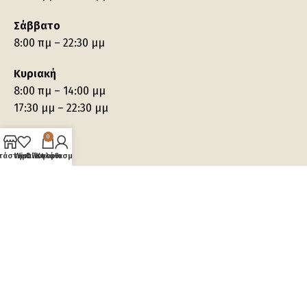
Σάββατο
8:00 πμ – 22:30 μμ
Κυριακή
8:00 πμ – 14:00 μμ
17:30 μμ – 22:30 μμ
0
τάστημα
Wishlist
Ο λογαριασμός μου
Καλάθι