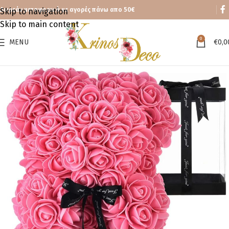
Δωρεάν μεταφορικά με αγορές πάνω απο 50€
Skip to navigation
Skip to main content
0
MENU
€
0,0