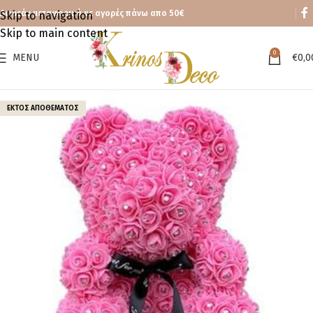
Δωρεάν μεταφορικά με αγορές πάνω απο 50€
Skip to navigation
Skip to main content
0
MENU
€
0,0
ΕΚΤΌΣ ΑΠΟΘΈΜΑΤΟΣ