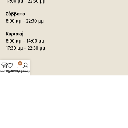
17:00 μμ – 22:30 μμ
Σάββατο
8:00 πμ – 22:30 μμ
Κυριακή
8:00 πμ – 14:00 μμ
17:30 μμ – 22:30 μμ
0
τάστημα
Wishlist
Ο λογαριασμός μου
Καλάθι