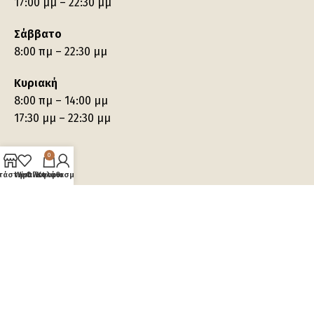
17:00 μμ – 22:30 μμ
Σάββατο
8:00 πμ – 22:30 μμ
Κυριακή
8:00 πμ – 14:00 μμ
17:30 μμ – 22:30 μμ
0
τάστημα
Wishlist
Ο λογαριασμός μου
Καλάθι