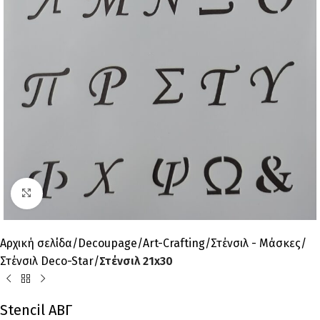
Click to enlarge
Αρχική σελίδα
Decoupage
Art-Crafting
Στένσιλ - Μάσκες
Στένσιλ Deco-Star
Στένσιλ 21x30
Stencil ΑΒΓ