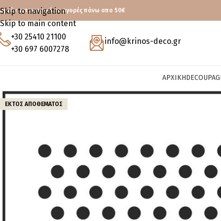
Skip to navigation
ωρεάν μεταφορικά με αγορές πάνω απο 50€
Skip to main content
+30 25410 21100
info@krinos-deco.gr
+30 697 6007278
ΑΡΧΙΚΉ
DECOUPAG
ΕΚΤΌΣ ΑΠΟΘΈΜΑΤΟΣ