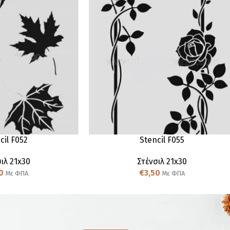
cil F052
Stencil F055
ιλ 21x30
Στένσιλ 21x30
0
€
3,50
Με ΦΠΑ
Με ΦΠΑ