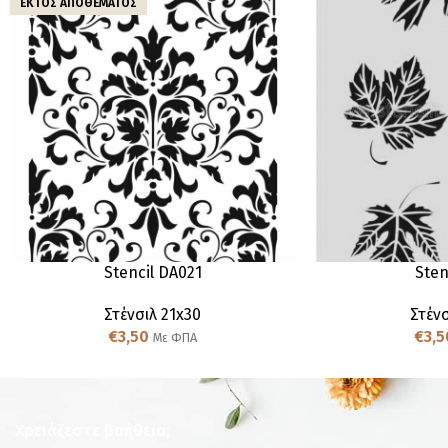
ΕΚΤΌΣ ΑΠΟΘΈΜΑΤΟΣ
Stencil DA021
Sten
Στένσιλ 21x30
Στένσ
€
3,50
€
3,5
Με ΦΠΑ
Χρειάζεστε βοήθεια;