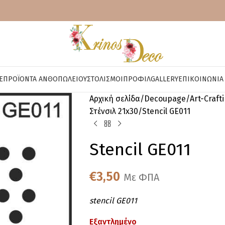
E
ΠΡΟΪΌΝΤΑ ΑΝΘΟΠΩΛΕΊΟΥ
ΣΤΟΛΙΣΜΟΊ
ΠΡΟΦΊΛ
GALLERY
ΕΠΙΚΟΙΝΩΝΊΑ
Αρχική σελίδα
Decoupage
Art-Craft
Στένσιλ 21x30
Stencil GE011
Stencil GE011
€
3,50
Με ΦΠΑ
stencil GE011
Εξαντλημένο