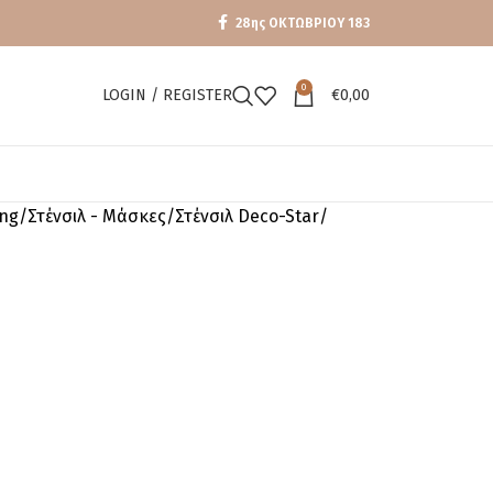
28ης ΟΚΤΩΒΡΙΟΥ 183
0
LOGIN / REGISTER
€
0,00
ing
Στένσιλ - Μάσκες
Στένσιλ Deco-Star