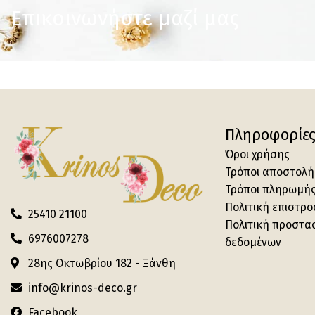
Επικοινωνήστε μαζί μας
Πληροφορίε
Όροι χρήσης
Τρόποι αποστολή
Τρόποι πληρωμή
Πολιτική επιστρ
25410 21100
Πολιτική προστα
6976007278
δεδομένων
28ης Οκτωβρίου 182 - Ξάνθη
info@krinos-deco.gr
Facebook