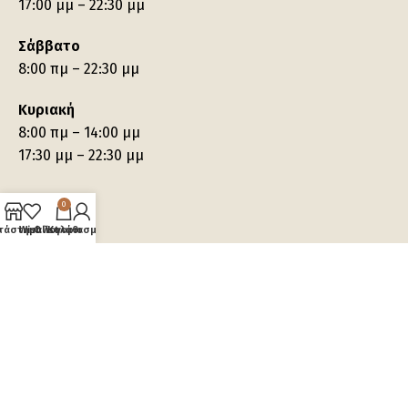
17:00 μμ – 22:30 μμ
Σάββατο
8:00 πμ – 22:30 μμ
Κυριακή
8:00 πμ – 14:00 μμ
17:30 μμ – 22:30 μμ
0
τάστημα
Wishlist
Ο λογαριασμός μου
Καλάθι