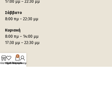
17:00 μμ – 22:30 μμ
Σάββατο
8:00 πμ – 22:30 μμ
Κυριακή
8:00 πμ – 14:00 μμ
17:30 μμ – 22:30 μμ
0
τάστημα
Wishlist
Ο λογαριασμός μου
Καλάθι