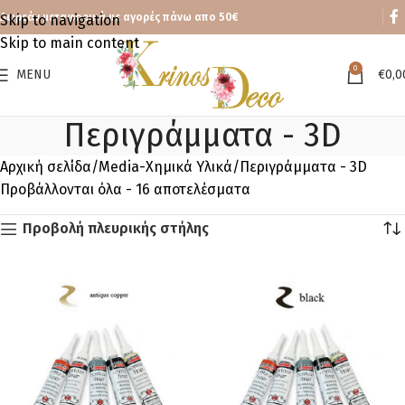
Δωρεάν μεταφορικά με αγορές πάνω απο 50€
Skip to navigation
Skip to main content
0
MENU
€
0,0
Περιγράμματα - 3D
Αρχική σελίδα
Media-Χημικά Υλικά
Περιγράμματα - 3D
Προβάλλονται όλα - 16 αποτελέσματα
Προβολή πλευρικής στήλης