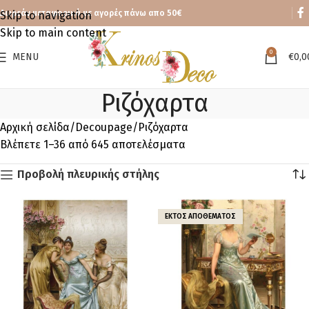
Δωρεάν μεταφορικά με αγορές πάνω απο 50€
Skip to navigation
Skip to main content
0
MENU
€
0,0
Ριζόχαρτα
Αρχική σελίδα
Decoupage
Ριζόχαρτα
Βλέπετε 1–36 από 645 αποτελέσματα
Προβολή πλευρικής στήλης
ΕΚΤΌΣ ΑΠΟΘΈΜΑΤΟΣ