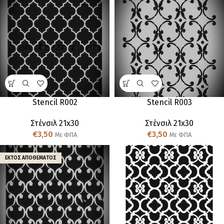
Stencil R002
Stencil R003
Στένσιλ 21x30
Στένσιλ 21x30
€
3,50
€
3,50
Με ΦΠΑ
Με ΦΠΑ
ΕΚΤΌΣ ΑΠΟΘΈΜΑΤΟΣ