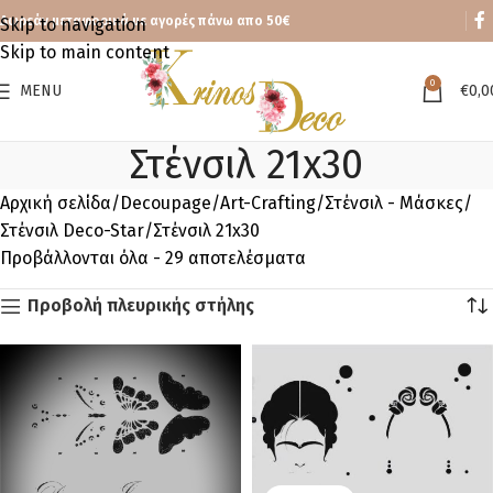
Δωρεάν μεταφορικά με αγορές πάνω απο 50€
Skip to navigation
Skip to main content
0
MENU
€
0,0
Στένσιλ 21x30
Αρχική σελίδα
Decoupage
Art-Crafting
Στένσιλ - Μάσκες
Στένσιλ Deco-Star
Στένσιλ 21x30
Προβάλλονται όλα - 29 αποτελέσματα
Προβολή πλευρικής στήλης