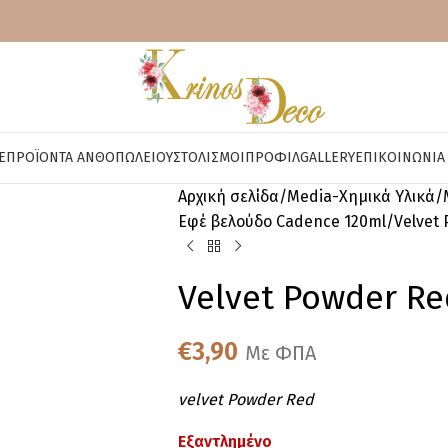
E
ΠΡΟΪΌΝΤΑ ΑΝΘΟΠΩΛΕΊΟΥ
ΣΤΟΛΙΣΜΟΊ
ΠΡΟΦΊΛ
GALLERY
ΕΠΙΚΟΙΝΩΝΊΑ
Αρχική σελίδα
Media-Χημικά Υλικά
Εφέ βελούδο Cadence 120ml
Velvet
Velvet Powder Re
€
3,90
Με ΦΠΑ
velvet Powder Red
Εξαντλημένο