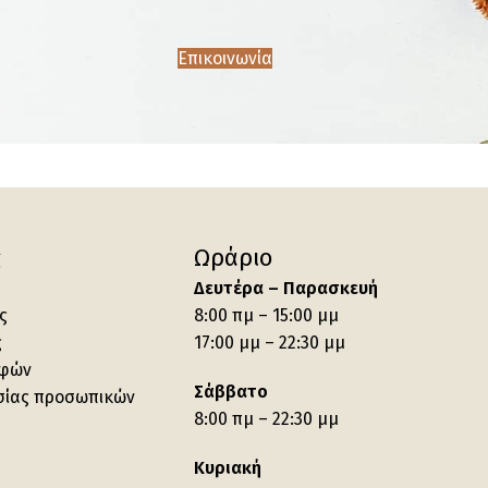
Επικοινωνία
ς
Ωράριο
Δευτέρα – Παρασκευή
ς
8:00 πμ – 15:00 μμ
ς
17:00 μμ – 22:30 μμ
οφών
Σάββατο
σίας προσωπικών
8:00 πμ – 22:30 μμ
Κυριακή