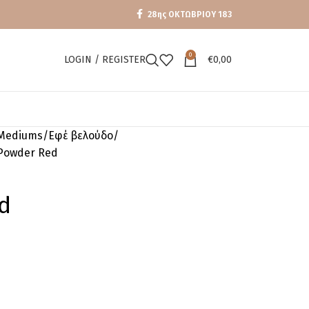
28ης ΟΚΤΩΒΡΙΟΥ 183
0
LOGIN / REGISTER
€
0,00
Mediums
Εφέ βελούδο
 Powder Red
d