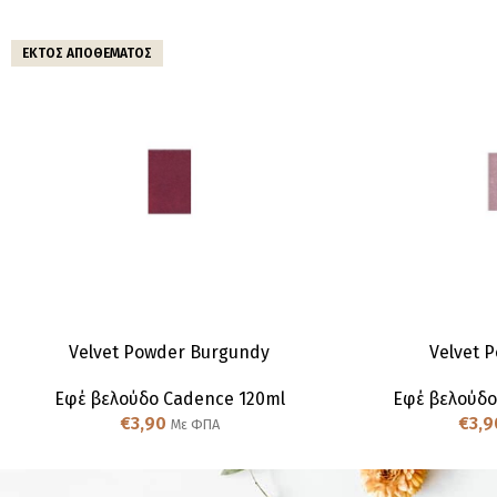
ΕΚΤΌΣ ΑΠΟΘΈΜΑΤΟΣ
Velvet Powder Burgundy
Velvet 
Εφέ βελούδο Cadence 120ml
Εφέ βελούδο
€
3,90
€
3,9
Με ΦΠΑ