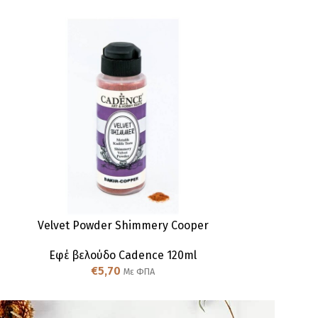
Velvet Powder Shimmery Cooper
Velvet Powd
Εφέ βελούδο Cadence 120ml
Εφέ βελο
€
5,70
€
Με ΦΠΑ