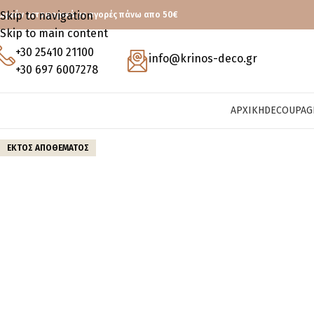
Skip to navigation
ωρεάν μεταφορικά με αγορές πάνω απο 50€
Skip to main content
+30 25410 21100
info@krinos-deco.gr
+30 697 6007278
ΑΡΧΙΚΉ
DECOUPAG
ΕΚΤΌΣ ΑΠΟΘΈΜΑΤΟΣ