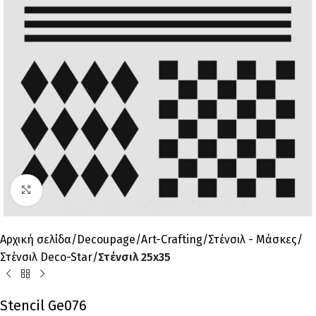
Click to enlarge
Αρχική σελίδα
Decoupage
Art-Crafting
Στένσιλ - Μάσκες
Στένσιλ Deco-Star
Στένσιλ 25x35
Stencil Ge076