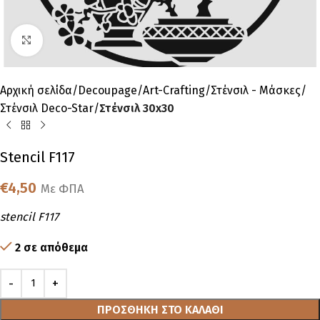
Click to enlarge
Αρχική σελίδα
Decoupage
Art-Crafting
Στένσιλ - Μάσκες
Στένσιλ Deco-Star
Στένσιλ 30x30
Stencil F117
€
4,50
Με ΦΠΑ
stencil F117
2 σε απόθεμα
ΠΡΟΣΘΉΚΗ ΣΤΟ ΚΑΛΆΘΙ