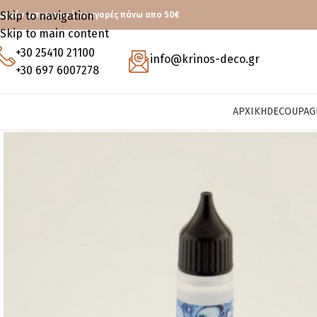
Skip to navigation
ωρεάν μεταφορικά με αγορές πάνω απο 50€
Skip to main content
+30 25410 21100
info@krinos-deco.gr
+30 697 6007278
ΑΡΧΙΚΉ
DECOUPAG