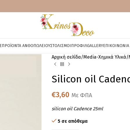
E
ΠΡΟΪΌΝΤΑ ΑΝΘΟΠΩΛΕΊΟΥ
ΣΤΟΛΙΣΜΟΊ
ΠΡΟΦΊΛ
GALLERY
ΕΠΙΚΟΙΝΩΝΊΑ
Αρχική σελίδα
Media-Χημικά Υλικά
Silicon oil Caden
€
3,60
Με ΦΠΑ
silicon oil Cadence 25ml
5 σε απόθεμα