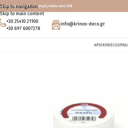
Skip to navigation
ωρεάν μεταφορικά με αγορές πάνω απο 50€
Skip to main content
+30 25410 21100
info@krinos-deco.gr
+30 697 6007278
ΑΡΧΙΚΉ
DECOUPAG