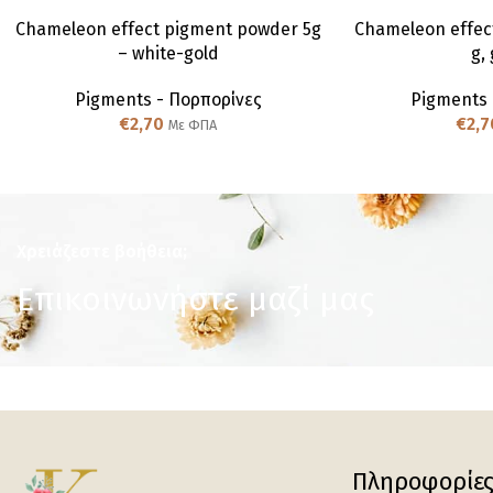
Chameleon effect pigment powder 5g
Chameleon effec
– white-gold
g,
Pigments - Πορπορίνες
Pigments 
€
2,70
€
2,7
Με ΦΠΑ
Χρειάζεστε βοήθεια;
Επικοινωνήστε μαζί μας
Πληροφορίε