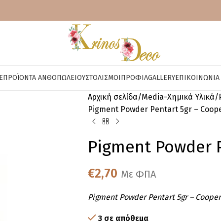
E
ΠΡΟΪΌΝΤΑ ΑΝΘΟΠΩΛΕΊΟΥ
ΣΤΟΛΙΣΜΟΊ
ΠΡΟΦΊΛ
GALLERY
ΕΠΙΚΟΙΝΩΝΊΑ
Αρχική σελίδα
Media-Χημικά Υλικά
Pigment Powder Pentart 5gr – Coop
Pigment Powder P
€
2,70
Με ΦΠΑ
Pigment Powder Pentart 5gr – Cooper
3 σε απόθεμα