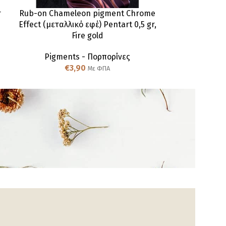
r
Rub-on Chameleon pigment Chrome
Rub-on pig
Effect (μεταλλικό εφέ) Pentart 0,5 gr,
(μεταλλικό εφ
Fire gold
Pigmen
Pigments - Πορπορίνες
€
€
3,90
Με ΦΠΑ