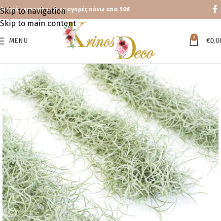
Δωρεάν μεταφορικά με αγορές πάνω απο 50€
Skip to navigation
Skip to main content
0
MENU
€
0,0