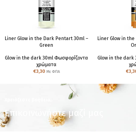
Liner Glow in the Dark Pentart 30ml –
Liner Glow in the
Green
O
Glow in the dark 30ml Φωσφορίζοντα
Glow in the dar
χρώματα
χρ
€
3,30
€
3,3
Με ΦΠΑ
Χρειάζεστε βοήθεια;
Επικοινωνήστε μαζί μας