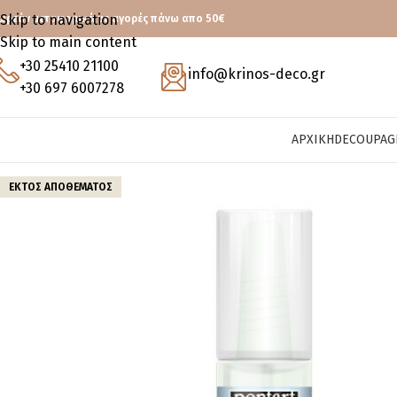
Skip to navigation
ωρεάν μεταφορικά με αγορές πάνω απο 50€
Skip to main content
+30 25410 21100
info@krinos-deco.gr
+30 697 6007278
ΑΡΧΙΚΉ
DECOUPAG
ΕΚΤΌΣ ΑΠΟΘΈΜΑΤΟΣ