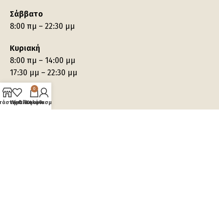
Σάββατο
8:00 πμ – 22:30 μμ
Κυριακή
8:00 πμ – 14:00 μμ
17:30 μμ – 22:30 μμ
0
τάστημα
Wishlist
Ο λογαριασμός μου
Καλάθι