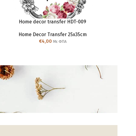
Home decor transfer HDT-009
Home deco
Home Decor Transfer 25x35cm
Home Deco
€
4,00
Με ΦΠΑ
€