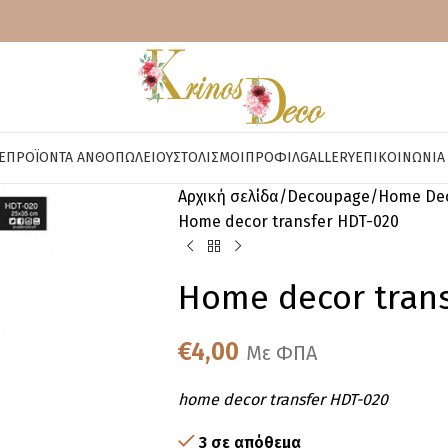
E
ΠΡΟΪΌΝΤΑ ΑΝΘΟΠΩΛΕΊΟΥ
ΣΤΟΛΙΣΜΟΊ
ΠΡΟΦΊΛ
GALLERY
ΕΠΙΚΟΙΝΩΝΊΑ
Αρχική σελίδα
Decoupage
Home Dec
Home decor transfer HDT-020
Home decor tran
€
4,00
Με ΦΠΑ
home decor transfer HDT-020
3 σε απόθεμα