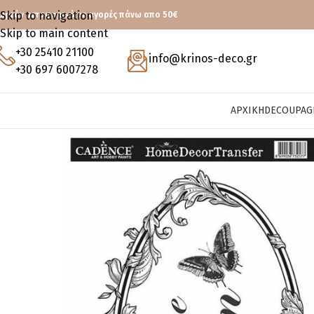
Skip to navigation
ωρεάν μεταφορικά με αγορές πάνω απο 50€
Skip to main content
+30 25410 21100
info@krinos-deco.gr
+30 697 6007278
ΑΡΧΙΚΉ
DECOUPAG