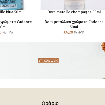
lic blue 50ml
Dora metallic champagne 50ml
ά χρώματα Cadence
Dora μεταλλικά χρώματα Cadence
50ml
50ml
0
€
4,20
Με ΦΠΑ
Με ΦΠΑ
Επικοινωνία
ς
Ωράριο