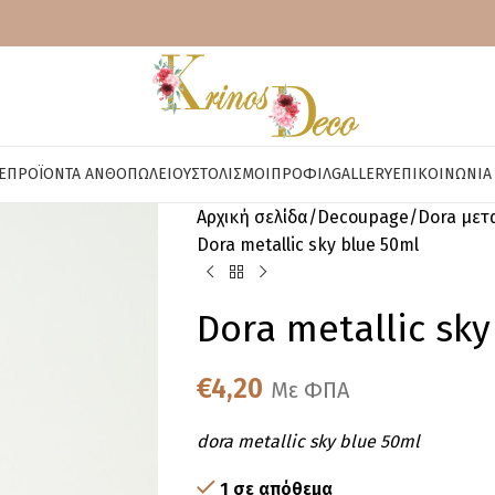
E
ΠΡΟΪΌΝΤΑ ΑΝΘΟΠΩΛΕΊΟΥ
ΣΤΟΛΙΣΜΟΊ
ΠΡΟΦΊΛ
GALLERY
ΕΠΙΚΟΙΝΩΝΊΑ
Αρχική σελίδα
Decoupage
Dora μετ
Dora metallic sky blue 50ml
Dora metallic sky
€
4,20
Με ΦΠΑ
dora metallic sky blue 50ml
1 σε απόθεμα