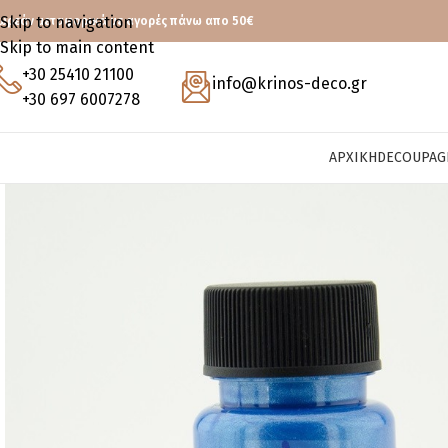
Skip to navigation
ωρεάν μεταφορικά με αγορές πάνω απο 50€
Skip to main content
+30 25410 21100
info@krinos-deco.gr
+30 697 6007278
ΑΡΧΙΚΉ
DECOUPAG