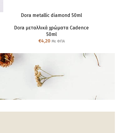
Dora metallic diamond 50ml
Dora meta
Dora μεταλλικά χρώματα Cadence
Dora μεταλλ
50ml
€
4,20
€
Με ΦΠΑ