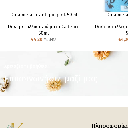
Dora metallic antique pink 50ml
Dora metal
Dora μεταλλικά χρώματα Cadence
Dora μεταλλικ
50ml
€
4,20
€
4,2
Με ΦΠΑ
Χρειάζεστε βοήθεια;
Επικοινωνήστε μαζί μας
Πληροφορίε