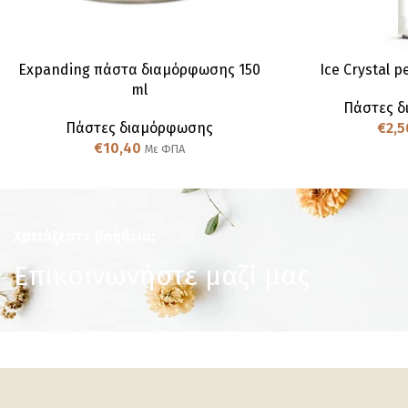
Expanding πάστα διαμόρφωσης 150
Ice Crystal p
ml
Πάστες 
Πάστες διαμόρφωσης
€
2,5
€
10,40
Με ΦΠΑ
Χρειάζεστε βοήθεια;
Επικοινωνήστε μαζί μας