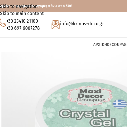
Skip to navigation
ωρεάν μεταφορικά με αγορές πάνω απο 50€
Skip to main content
+30 25410 21100
info@krinos-deco.gr
+30 697 6007278
ΑΡΧΙΚΉ
DECOUPAG