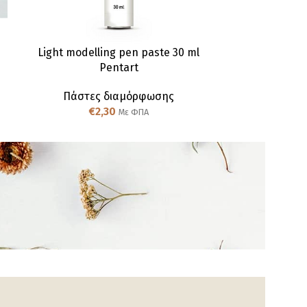
l
Light modelling pen paste 30 ml
Pentart
Sculture pa
Πάστες διαμόρφωσης
Πάστε
€
2,30
€
Με ΦΠΑ