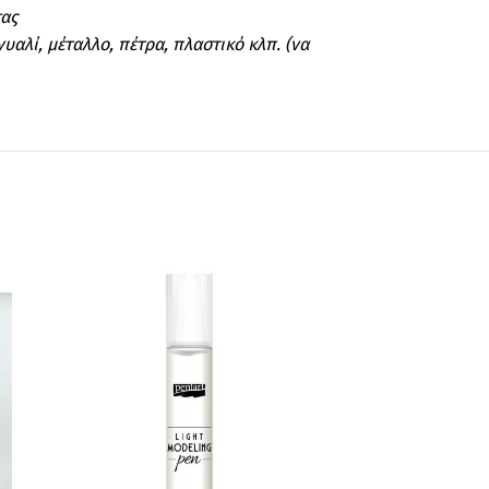
τας
υαλί, μέταλλο, πέτρα, πλαστικό κλπ. (να