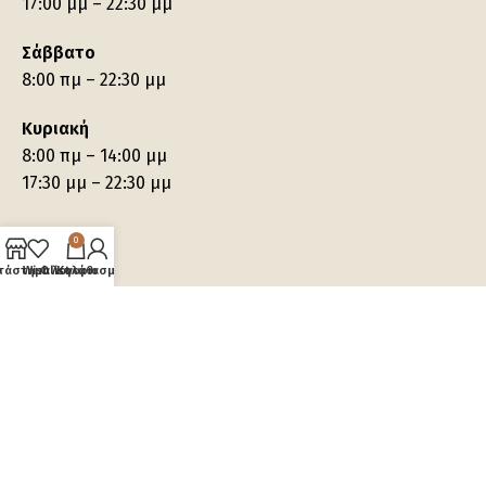
17:00 μμ – 22:30 μμ
Σάββατο
8:00 πμ – 22:30 μμ
Κυριακή
8:00 πμ – 14:00 μμ
17:30 μμ – 22:30 μμ
0
τάστημα
Wishlist
Ο λογαριασμός μου
Καλάθι