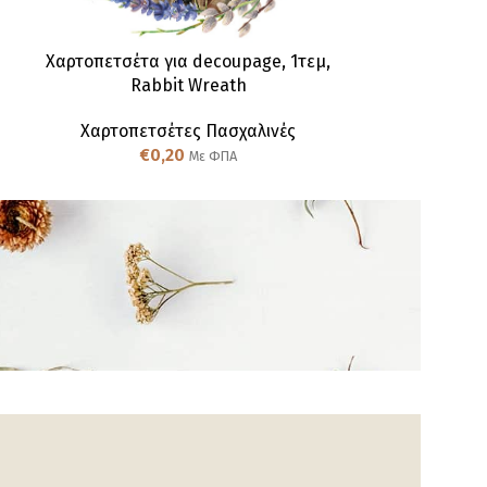
Χαρτοπετσέτα για decoupage, 1τεμ,
Χαρτοπετσέτα
Rabbit Wreath
Λαγουδ
Χαρτοπετσέτες Πασχαλινές
Χαρτοπετ
€
0,20
€
Με ΦΠΑ