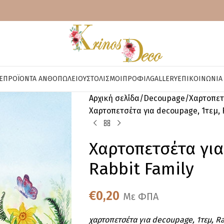
E
ΠΡΟΪΌΝΤΑ ΑΝΘΟΠΩΛΕΊΟΥ
ΣΤΟΛΙΣΜΟΊ
ΠΡΟΦΊΛ
GALLERY
ΕΠΙΚΟΙΝΩΝΊΑ
Αρχική σελίδα
Decoupage
Χαρτοπετ
Χαρτοπετσέτα για decoupage, 1τεμ, 
Χαρτοπετσέτα για
Rabbit Family
€
0,20
Με ΦΠΑ
χαρτοπετσέτα για decoupage, 1τεμ, R