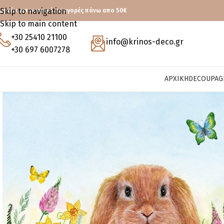
Skip to navigation
ωρεάν μεταφορικά με αγορές πάνω απο 50€
Skip to main content
+30 25410 21100
info@krinos-deco.gr
+30 697 6007278
ΑΡΧΙΚΉ
DECOUPAG