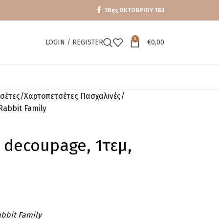
28ης ΟΚΤΩΒΡΙΟΥ 183
0
LOGIN / REGISTER
€
0,00
σέτες
Χαρτοπετσέτες Πασχαλινές
Rabbit Family
 decoupage, 1τεμ,
abbit Family