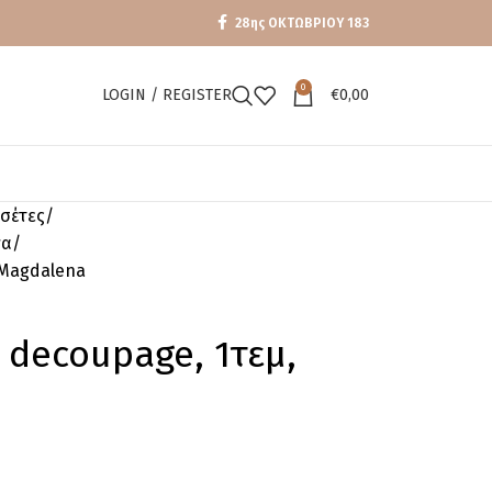
28ης ΟΚΤΩΒΡΙΟΥ 183
0
LOGIN / REGISTER
€
0,00
σέτες
να
 Magdalena
 decoupage, 1τεμ,