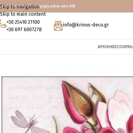
Skip to navigation
ωρεάν μεταφορικά με αγορές πάνω απο 50€
Skip to main content
+30 25410 21100
info@krinos-deco.gr
+30 697 6007278
ΑΡΧΙΚΉ
DECOUPAG