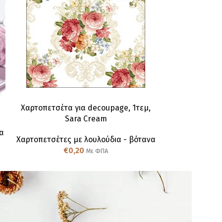
Χαρτοπετσέτα
Χαρτοπετσέτα για decoupage, 1τεμ,
Μω
Sara Cream
να
Χαρτοπετσέτες
Χαρτοπετσέτες με λουλούδια - βότανα
€
€
0,20
Με ΦΠΑ