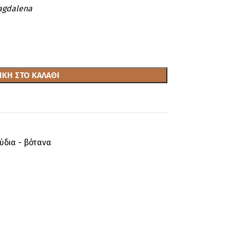
Magdalena
ΚΗ ΣΤΟ ΚΑΛΆΘΙ
ύδια - βότανα