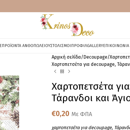
E
ΠΡΟΪΌΝΤΑ ΑΝΘΟΠΩΛΕΊΟΥ
ΣΤΟΛΙΣΜΟΊ
ΠΡΟΦΊΛ
GALLERY
ΕΠΙΚΟΙΝΩΝΊΑ
Αρχική σελίδα
Decoupage
Χαρτοπετ
Χαρτοπετσέτα για decoupage, Τάρανδο
Χαρτοπετσέτα γι
Τάρανδοι και Άγιο
€
0,20
Με ΦΠΑ
χαρτοπετσέτα για decoupage, Τάρανδοι