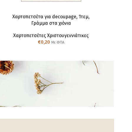
Χαρτοπετσέτα για decoupage, 1τεμ,
Χαρτοπετσέτα
Γράμμα στα χιόνια
Ζωάκι
χριστουγ
Χαρτοπετσέτες Χριστουγεννιάτικες
€
0,20
Χαρτοπετσέτε
Με ΦΠΑ
€