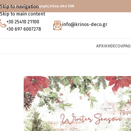
Skip to navigation
ωρεάν μεταφορικά με αγορές πάνω απο 50€
Skip to main content
+30 25410 21100
info@krinos-deco.gr
+30 697 6007278
ΑΡΧΙΚΉ
DECOUPAG