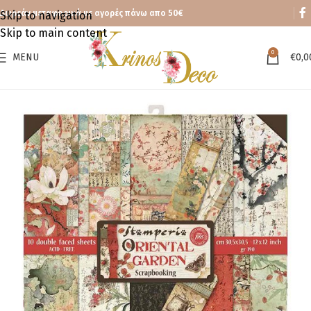
Δωρεάν μεταφορικά με αγορές πάνω απο 50€
Skip to navigation
Skip to main content
0
MENU
€
0,0