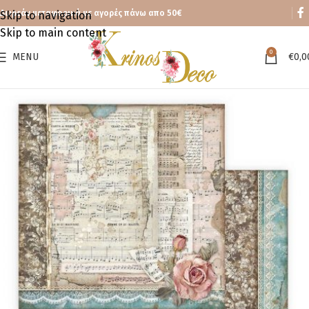
Δωρεάν μεταφορικά με αγορές πάνω απο 50€
Skip to navigation
Skip to main content
0
MENU
€
0,0