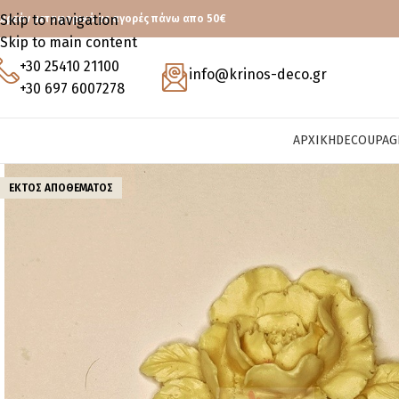
Skip to navigation
ωρεάν μεταφορικά με αγορές πάνω απο 50€
Skip to main content
+30 25410 21100
info@krinos-deco.gr
+30 697 6007278
ΑΡΧΙΚΉ
DECOUPAG
ΕΚΤΌΣ ΑΠΟΘΈΜΑΤΟΣ