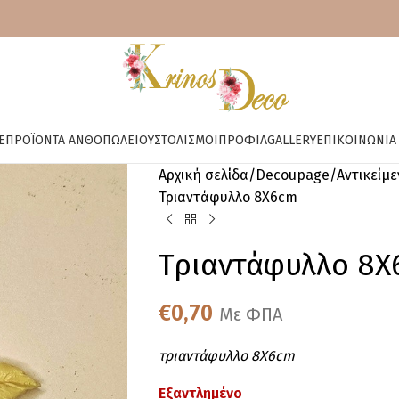
E
ΠΡΟΪΌΝΤΑ ΑΝΘΟΠΩΛΕΊΟΥ
ΣΤΟΛΙΣΜΟΊ
ΠΡΟΦΊΛ
GALLERY
ΕΠΙΚΟΙΝΩΝΊΑ
Αρχική σελίδα
Decoupage
Αντικείμ
Τριαντάφυλλο 8Χ6cm
Τριαντάφυλλο 8Χ
€
0,70
Με ΦΠΑ
τριαντάφυλλο 8Χ6cm
Εξαντλημένο