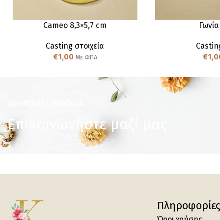
Cameo 8,3×5,7 cm
Γωνία
Casting στοιχεία
Castin
€
1,00
€
1,0
Με ΦΠΑ
Χρειάζεστε βοήθεια;
Επικοινωνήστε μαζί μας
Πληροφορίε
Όροι χρήσης