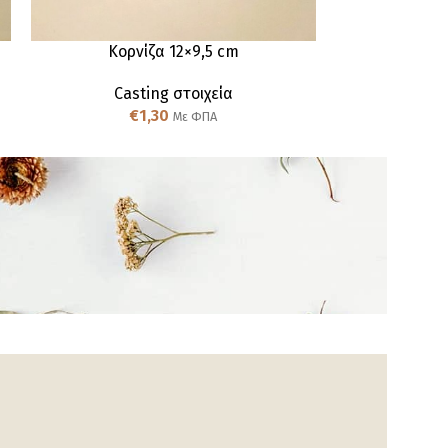
Κορνίζα 12×9,5 cm
Κορν
Casting στοιχεία
Cas
€
1,30
€
Με ΦΠΑ