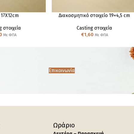
 17Χ12cm
Διακοσμητικό στοιχείο 19×4,5 cm
g στοιχεία
Casting στοιχεία
0
€
1,60
Με ΦΠΑ
Με ΦΠΑ
Επικοινωνία
ς
Ωράριο
Δευτέρα – Παρασκευή