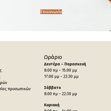
Επικοινωνία
ς
Ωράριο
Δευτέρα – Παρασκευή
ς
8:00 πμ – 15:00 μμ
ς
17:00 μμ – 22:30 μμ
οφών
Σάββατο
σίας προσωπικών
8:00 πμ – 22:30 μμ
Κυριακή