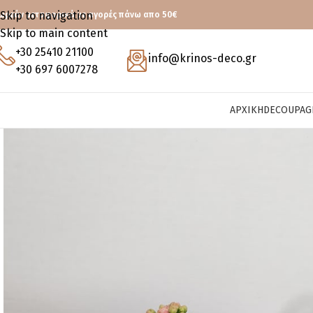
Skip to navigation
ωρεάν μεταφορικά με αγορές πάνω απο 50€
Skip to main content
+30 25410 21100
info@krinos-deco.gr
+30 697 6007278
ΑΡΧΙΚΉ
DECOUPAG