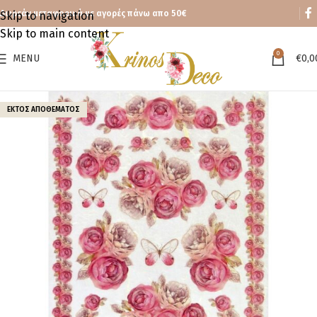
Δωρεάν μεταφορικά με αγορές πάνω απο 50€
Skip to navigation
Skip to main content
0
MENU
€
0,0
ΕΚΤΌΣ ΑΠΟΘΈΜΑΤΟΣ