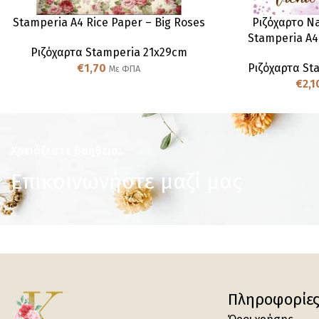
Stamperia A4 Rice Paper – Big Roses
Ριζόχαρτο Na
Stamperia A4
Ριζόχαρτα Stamperia 21x29cm
€
1,70
Ριζόχαρτα St
Με ΦΠΑ
€
2,1
Χρειάζεστε βοήθεια;
Επικοινωνήστε μαζί μας
Πληροφορίε