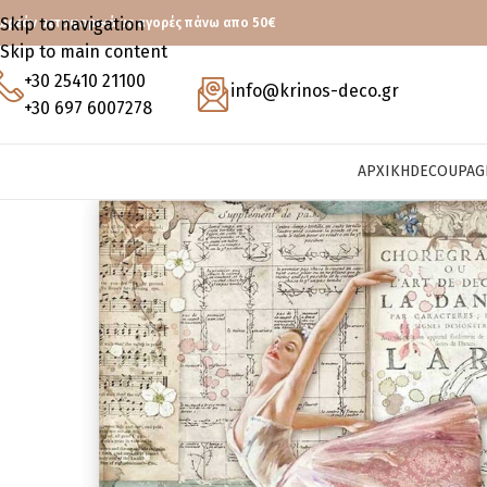
Skip to navigation
ωρεάν μεταφορικά με αγορές πάνω απο 50€
Skip to main content
+30 25410 21100
info@krinos-deco.gr
+30 697 6007278
ΑΡΧΙΚΉ
DECOUPAG