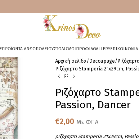
E
ΠΡΟΪΌΝΤΑ ΑΝΘΟΠΩΛΕΊΟΥ
ΣΤΟΛΙΣΜΟΊ
ΠΡΟΦΊΛ
GALLERY
ΕΠΙΚΟΙΝΩΝΊΑ
Αρχική σελίδα
Decoupage
Ριζόχαρτ
Ριζόχαρτο Stamperia 21x29cm, Passi
Ριζόχαρτο Stampe
Passion, Dancer
€
2,00
Με ΦΠΑ
ριζόχαρτο Stamperia 21x29cm, Passio