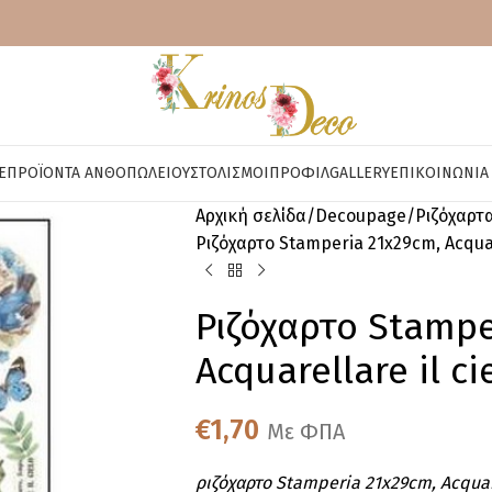
E
ΠΡΟΪΌΝΤΑ ΑΝΘΟΠΩΛΕΊΟΥ
ΣΤΟΛΙΣΜΟΊ
ΠΡΟΦΊΛ
GALLERY
ΕΠΙΚΟΙΝΩΝΊΑ
Αρχική σελίδα
Decoupage
Ριζόχαρτ
Ριζόχαρτο Stamperia 21x29cm, Acquare
Ριζόχαρτο Stampe
Acquarellare il ci
€
1,70
Με ΦΠΑ
ριζόχαρτο Stamperia 21x29cm, Acquare