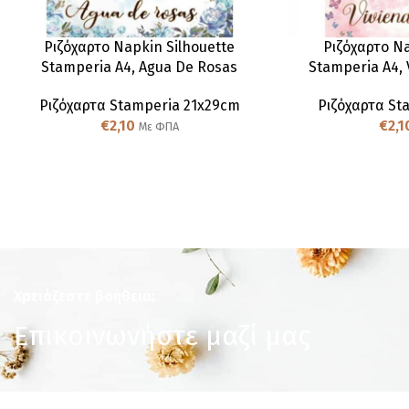
Ριζόχαρτο Napkin Silhouette
Ριζόχαρτο Na
Stamperia A4, Agua De Rosas
Stamperia A4, 
Ριζόχαρτα Stamperia 21x29cm
Ριζόχαρτα St
€
2,10
€
2,1
Με ΦΠΑ
Χρειάζεστε βοήθεια;
Επικοινωνήστε μαζί μας