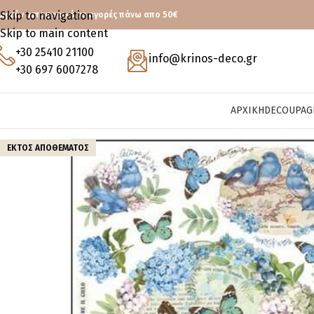
Skip to navigation
ωρεάν μεταφορικά με αγορές πάνω απο 50€
Skip to main content
+30 25410 21100
info@krinos-deco.gr
+30 697 6007278
ΑΡΧΙΚΉ
DECOUPAG
ΕΚΤΌΣ ΑΠΟΘΈΜΑΤΟΣ