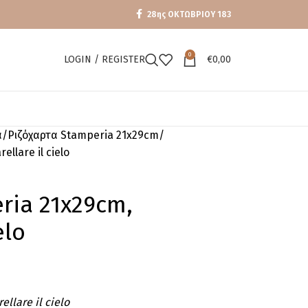
28ης ΟΚΤΩΒΡΙΟΥ 183
0
LOGIN / REGISTER
€
0,00
α
Ριζόχαρτα Stamperia 21x29cm
llare il cielo
ria 21x29cm,
elo
llare il cielo