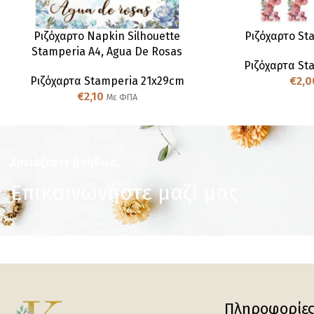
Ριζόχαρτο Napkin Silhouette
Ριζόχαρτο St
Stamperia A4, Agua De Rosas
Ριζόχαρτα St
Ριζόχαρτα Stamperia 21x29cm
€
2,0
€
2,10
Με ΦΠΑ
Χρειάζεστε βοήθεια;
Επικοινωνήστε μαζί μας
Πληροφορίε