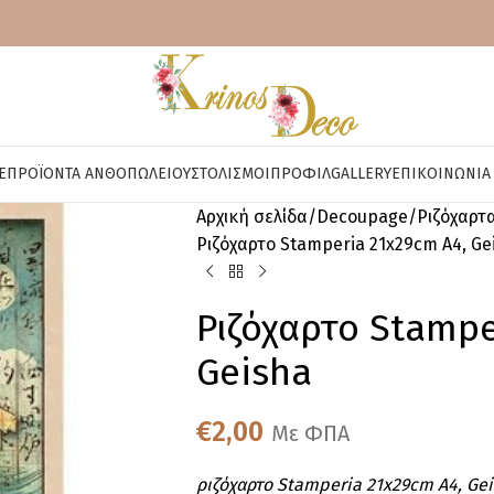
E
ΠΡΟΪΌΝΤΑ ΑΝΘΟΠΩΛΕΊΟΥ
ΣΤΟΛΙΣΜΟΊ
ΠΡΟΦΊΛ
GALLERY
ΕΠΙΚΟΙΝΩΝΊΑ
Αρχική σελίδα
Decoupage
Ριζόχαρτ
Ριζόχαρτο Stamperia 21x29cm A4, Ge
Ριζόχαρτο Stampe
Geisha
€
2,00
Με ΦΠΑ
ριζόχαρτο Stamperia 21x29cm A4, Ge