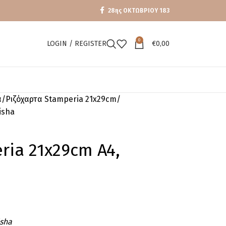
28ης ΟΚΤΩΒΡΙΟΥ 183
0
LOGIN / REGISTER
€
0,00
α
Ριζόχαρτα Stamperia 21x29cm
isha
ria 21x29cm A4,
isha