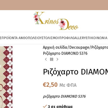
E
ΠΡΟΪΌΝΤΑ ΑΝΘΟΠΩΛΕΊΟΥ
ΣΤΟΛΙΣΜΟΊ
ΠΡΟΦΊΛ
GALLERY
ΕΠΙΚΟΙΝΩΝΊΑ
Αρχική σελίδα
Decoupage
Ριζόχαρτ
Ριζόχαρτο DIAMOND 5376
Ριζόχαρτο DIAMO
€
2,50
Με ΦΠΑ
ριζόχαρτο DIAMOND 5376
3 σε απόθεμα