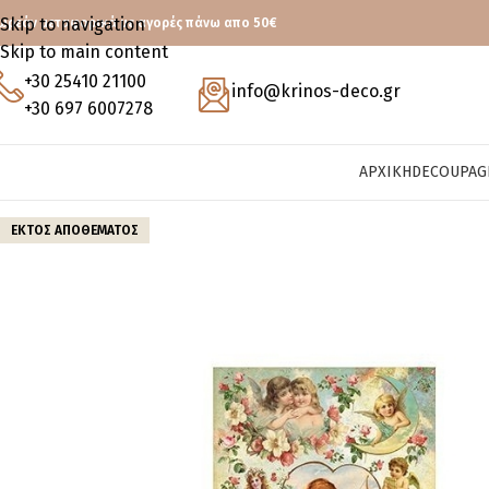
Skip to navigation
ωρεάν μεταφορικά με αγορές πάνω απο 50€
Skip to main content
+30 25410 21100
info@krinos-deco.gr
+30 697 6007278
ΑΡΧΙΚΉ
DECOUPAG
ΕΚΤΌΣ ΑΠΟΘΈΜΑΤΟΣ