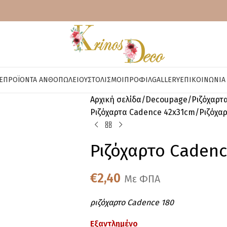
E
ΠΡΟΪΌΝΤΑ ΑΝΘΟΠΩΛΕΊΟΥ
ΣΤΟΛΙΣΜΟΊ
ΠΡΟΦΊΛ
GALLERY
ΕΠΙΚΟΙΝΩΝΊΑ
Αρχική σελίδα
Decoupage
Ριζόχαρτ
Ριζόχαρτα Cadence 42x31cm
Ριζόχα
Ριζόχαρτο Cadenc
€
2,40
Με ΦΠΑ
ριζόχαρτο Cadence 180
Εξαντλημένο