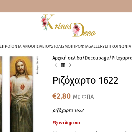
E
ΠΡΟΪΌΝΤΑ ΑΝΘΟΠΩΛΕΊΟΥ
ΣΤΟΛΙΣΜΟΊ
ΠΡΟΦΊΛ
GALLERY
ΕΠΙΚΟΙΝΩΝΊΑ
Αρχική σελίδα
Decoupage
Ριζόχαρτ
Ριζόχαρτο 1622
€
2,80
Με ΦΠΑ
ριζόχαρτο 1622
Εξαντλημένο