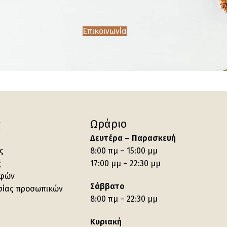
Επικοινωνία
ς
Ωράριο
Δευτέρα – Παρασκευή
ς
8:00 πμ – 15:00 μμ
ς
17:00 μμ – 22:30 μμ
οφών
Σάββατο
σίας προσωπικών
8:00 πμ – 22:30 μμ
Κυριακή