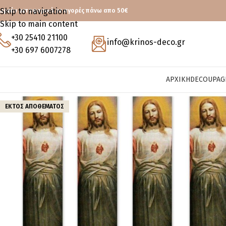
Skip to navigation
ωρεάν μεταφορικά με αγορές πάνω απο 50€
Skip to main content
+30 25410 21100
info@krinos-deco.gr
+30 697 6007278
ΑΡΧΙΚΉ
DECOUPAG
ΕΚΤΌΣ ΑΠΟΘΈΜΑΤΟΣ