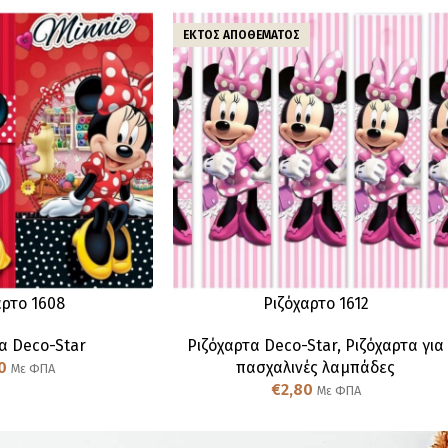
ΕΚΤΌΣ ΑΠΟΘΈΜΑΤΟΣ
αρτο 1608
Ριζόχαρτο 1612
α Deco-Star
Ριζόχαρτα Deco-Star
,
Ριζόχαρτα για
0
πασχαλινές λαμπάδες
Με ΦΠΑ
€
2,80
Με ΦΠΑ