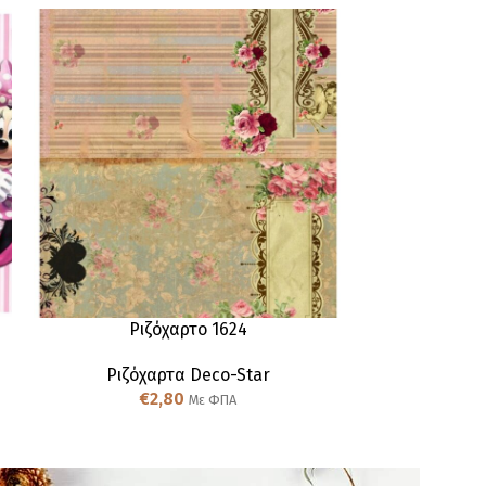
ΕΚΤΌΣ ΑΠΟΘΈΜΑ
Ριζόχαρτο 1624
Ριζ
Ριζόχαρτα Deco-Star
Ριζόχαρτα De
€
2,80
πασχα
Με ΦΠΑ
€