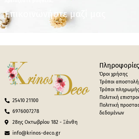
Χρειάζεστε βοήθεια;
Επικοινωνήστε μαζί μας
Πληροφορίε
Όροι χρήσης
Τρόποι αποστολή
Τρόποι πληρωμή
Πολιτική επιστρ
25410 21100
Πολιτική προστα
6976007278
δεδομένων
28ης Οκτωβρίου 182 - Ξάνθη
info@krinos-deco.gr