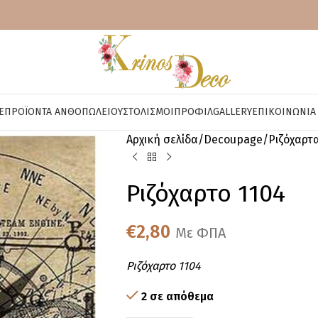
E
ΠΡΟΪΌΝΤΑ ΑΝΘΟΠΩΛΕΊΟΥ
ΣΤΟΛΙΣΜΟΊ
ΠΡΟΦΊΛ
GALLERY
ΕΠΙΚΟΙΝΩΝΊΑ
Αρχική σελίδα
Decoupage
Ριζόχαρτ
Ριζόχαρτο 1104
€
2,80
Με ΦΠΑ
Ριζόχαρτο 1104
2 σε απόθεμα