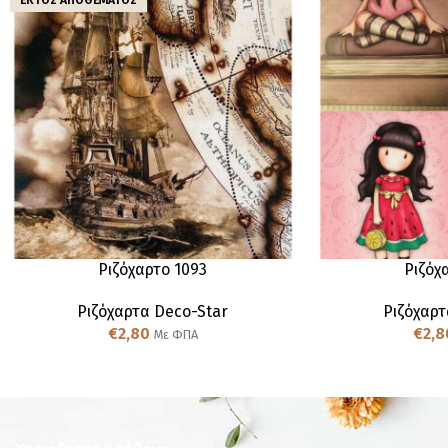
ΕΚΤΌΣ ΑΠΟΘΈΜΑΤΟΣ
Ριζόχαρτο 1093
Ριζόχ
Ριζόχαρτα Deco-Star
Ριζόχαρτ
€
2,80
€
2,8
Με ΦΠΑ