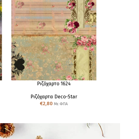
ΕΚΤΌΣ ΑΠΟΘΈΜΑ
Ριζόχαρτο 1624
Ριζ
Ριζόχαρτα Deco-Star
Ριζόχαρτα De
€
2,80
πασχα
Με ΦΠΑ
€