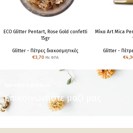
ECO Glitter Pentart, Rose Gold confetti
Μίκα Art Mica Pe
15gr
Glitter - Πέτρες διακοσμητικές
Glitter - Πέτ
€
3,70
€
4,3
Με ΦΠΑ
Χρειάζεστε βοήθεια;
Επικοινωνήστε μαζί μας