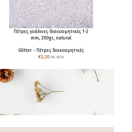
Πέτρες γυάλινες διακοσμητικές 1-2
Πετρούλες Gla
mm, 200gr, natural
0,8-1
Glitter - Πέτρες διακοσμητικές
Glitter - 
€
2,20
€
Με ΦΠΑ