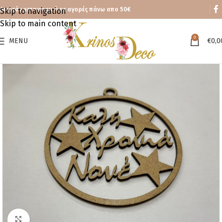
Δωρεάν μεταφορικά με αγορές πάνω απο 50€
Skip to navigation
Skip to main content
0
MENU
€
0,0
Click to enlarge