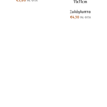
€
3,80
Με ΦΠΑ
11x11cm
Ξυλόγλυπτα
€
4,10
Με ΦΠΑ