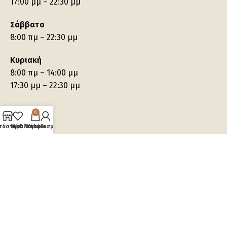
17:00 μμ – 22:30 μμ
Σάββατο
8:00 πμ – 22:30 μμ
Κυριακή
8:00 πμ – 14:00 μμ
17:30 μμ – 22:30 μμ
0
τάστημα
Wishlist
Ο λογαριασμός μου
Καλάθι