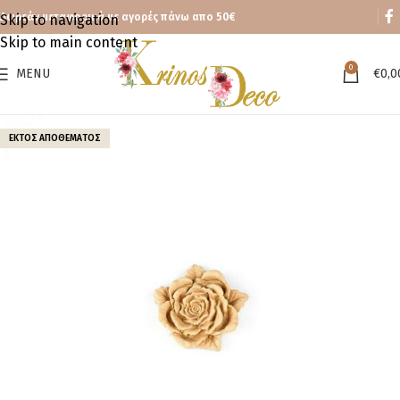
Δωρεάν μεταφορικά με αγορές πάνω απο 50€
Skip to navigation
Skip to main content
0
MENU
€
0,0
ΕΚΤΌΣ ΑΠΟΘΈΜΑΤΟΣ