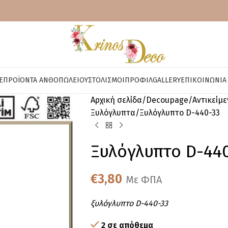
E
ΠΡΟΪΌΝΤΑ ΑΝΘΟΠΩΛΕΊΟΥ
ΣΤΟΛΙΣΜΟΊ
ΠΡΟΦΊΛ
GALLERY
ΕΠΙΚΟΙΝΩΝΊΑ
Αρχική σελίδα
Decoupage
Αντικείμ
Ξυλόγλυπτα
Ξυλόγλυπτο D-440-33
Ξυλόγλυπτο D-44
€
3,80
Με ΦΠΑ
ξυλόγλυπτο D-440-33
2 σε απόθεμα