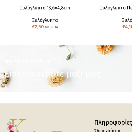
Ξυλόγλυπτo 13,6×4,8cm
Ξυλόγλυπτo Fle
Ξυλόγλυπτα
Ξυλ
€
2,50
€
4,1
Με ΦΠΑ
Χρειάζεστε βοήθεια;
Επικοινωνήστε μαζί μας
Πληροφορίε
Όροι χρήσης