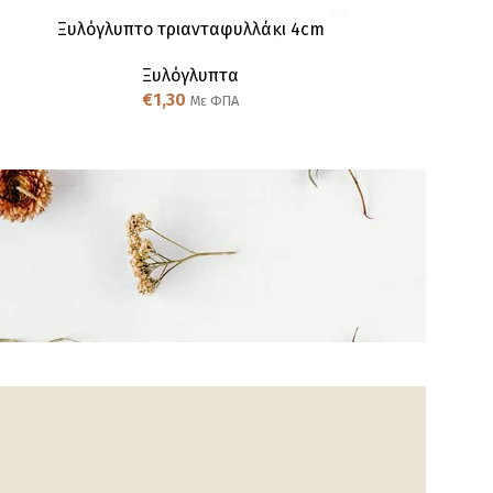
Ξυλόγλυπτo τριανταφυλλάκι 4cm
Ξυλό
Ξυλόγλυπτα
Ξ
€
1,30
€
Με ΦΠΑ