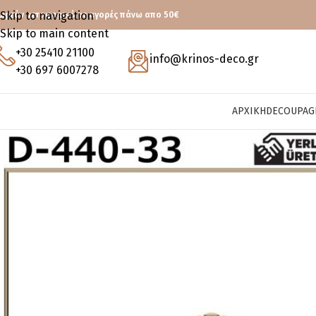
Skip to navigation
ωρεάν μεταφορικά με αγορές πάνω απο 50€
Skip to main content
+30 25410 21100
info@krinos-deco.gr
+30 697 6007278
ΑΡΧΙΚΉ
DECOUPAG