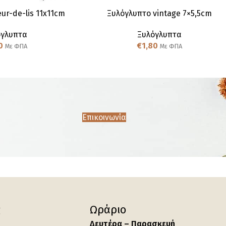
ur-de-lis 11x11cm
Ξυλόγλυπτo vintage 7×5,5cm
όγλυπτα
Ξυλόγλυπτα
0
€
1,80
Με ΦΠΑ
Με ΦΠΑ
Επικοινωνία
ς
Ωράριο
Δευτέρα – Παρασκευή