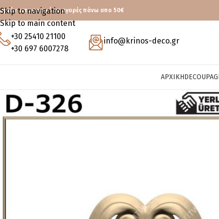
Skip to navigation
ωρεάν μεταφορικά με αγορές πάνω απο 50€
Skip to main content
+30 25410 21100
info@krinos-deco.gr
+30 697 6007278
ΑΡΧΙΚΉ
DECOUPAG