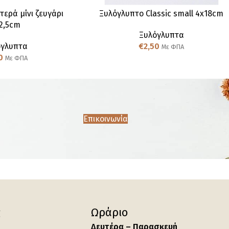
ερά μίνι ζευγάρι
Ξυλόγλυπτο Classic small 4x18cm
2,5cm
Ξυλόγλυπτα
όγλυπτα
€
2,50
Με ΦΠΑ
0
Με ΦΠΑ
Επικοινωνία
ς
Ωράριο
Δευτέρα – Παρασκευή