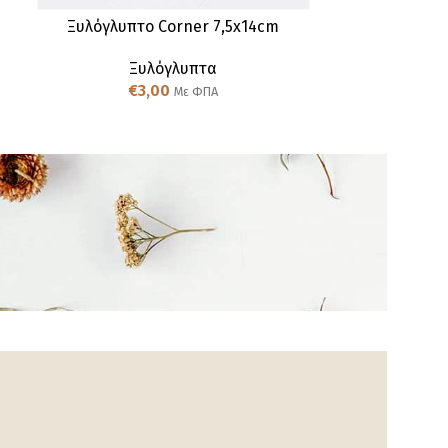
Ξυλόγλυπτο Corner 7,5x14cm
Ξυλόγλυ
Ξυλόγλυπτα
Ξ
€
3,00
€
Με ΦΠΑ