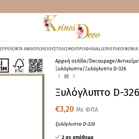
E
ΠΡΟΪΌΝΤΑ ΑΝΘΟΠΩΛΕΊΟΥ
ΣΤΟΛΙΣΜΟΊ
ΠΡΟΦΊΛ
GALLERY
ΕΠΙΚΟΙΝΩΝΊΑ
Αρχική σελίδα
Decoupage
Αντικείμ
Ξυλόγλυπτα
Ξυλόγλυπτο D-326
Ξυλόγλυπτο D-32
€
3,20
Με ΦΠΑ
ξυλόγλυπτο D-326
2 σε απόθεμα