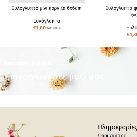
Ξυλόγλυπτo μίνι κορνίζα 6x6cm
Ξυλόγλυπτα φτ
6×
Ξυλόγλυπτα
€
1,60
Ξυλ
Με ΦΠΑ
€
1,3
Χρειάζεστε βοήθεια;
Επικοινωνήστε μαζί μας
Πληροφορίε
Όροι χρήσης