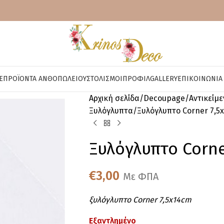
E
ΠΡΟΪΌΝΤΑ ΑΝΘΟΠΩΛΕΊΟΥ
ΣΤΟΛΙΣΜΟΊ
ΠΡΟΦΊΛ
GALLERY
ΕΠΙΚΟΙΝΩΝΊΑ
Αρχική σελίδα
Decoupage
Αντικείμ
Ξυλόγλυπτα
Ξυλόγλυπτο Corner 7,5
Ξυλόγλυπτο Corne
€
3,00
Με ΦΠΑ
ξυλόγλυπτο Corner 7,5x14cm
Εξαντλημένο