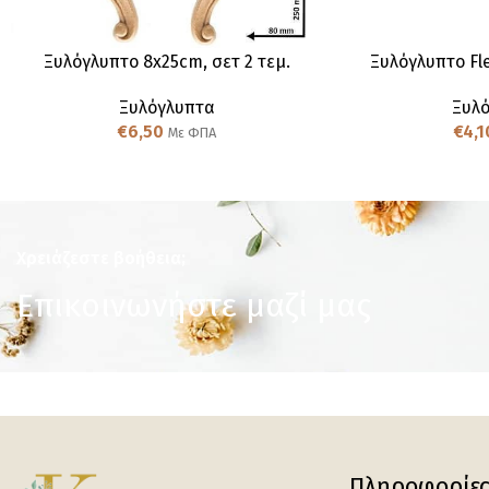
Ξυλόγλυπτo 8x25cm, σετ 2 τεμ.
Ξυλόγλυπτo Fle
Ξυλόγλυπτα
Ξυλ
€
6,50
€
4,1
Με ΦΠΑ
Χρειάζεστε βοήθεια;
Επικοινωνήστε μαζί μας
Πληροφορίε