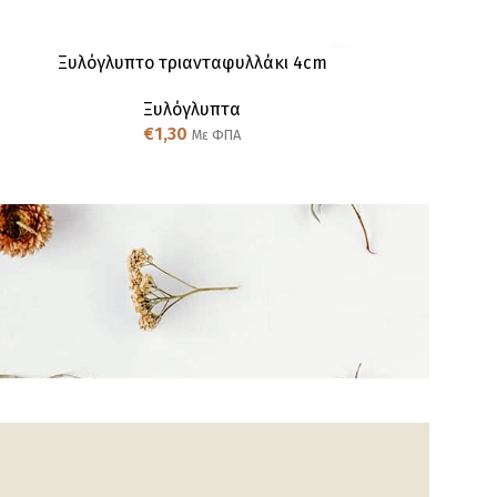
Ξυλόγλυπτo τριανταφυλλάκι 4cm
Ξυλόγ
Ξυλόγλυπτα
Ξ
€
1,30
€
Με ΦΠΑ