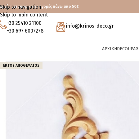
Skip to navigation
ωρεάν μεταφορικά με αγορές πάνω απο 50€
Skip to main content
+30 25410 21100
info@krinos-deco.gr
+30 697 6007278
ΑΡΧΙΚΉ
DECOUPAG
ΕΚΤΌΣ ΑΠΟΘΈΜΑΤΟΣ