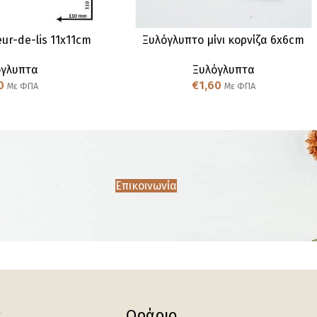
ur-de-lis 11x11cm
Ξυλόγλυπτo μίνι κορνίζα 6x6cm
όγλυπτα
Ξυλόγλυπτα
0
€
1,60
Με ΦΠΑ
Με ΦΠΑ
Επικοινωνία
ς
Ωράριο